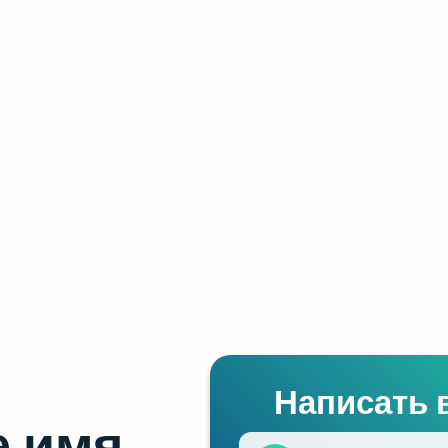
Написать 
 имя