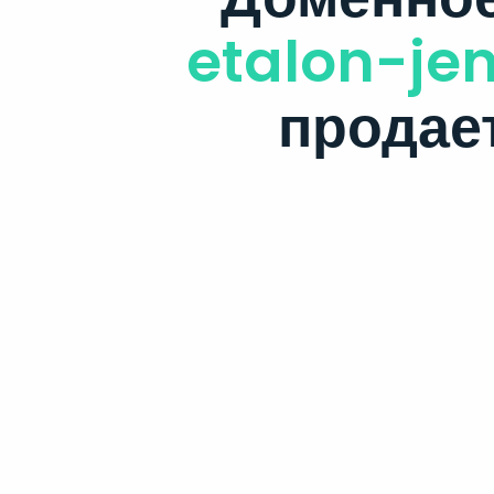
etalon-jen
продае