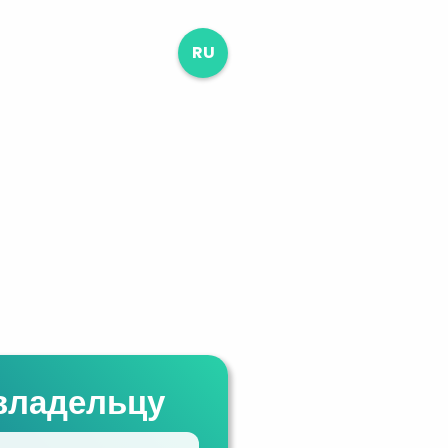
RU
владельцу