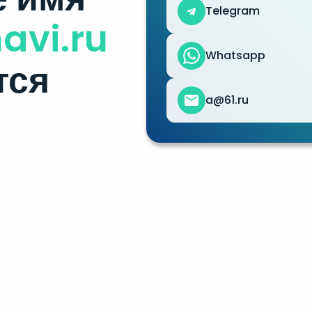
Telegram
avi.ru
Whatsapp
тся
a@61.ru